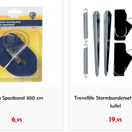
ravellife Stormbandenset voor Thule luifel
Afbeelding Tentharing Sto
 Stormbandenset voor Thule
Tentharing Stormband
luifel
STRONG 38cm.
19,
5,
95
95