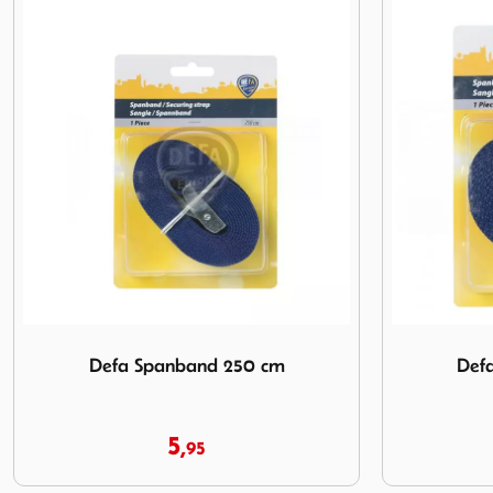
Afbeelding Defa Spanband 300 cm
Afbeelding T
Defa Spanband 300 cm
Travellife
6,
95