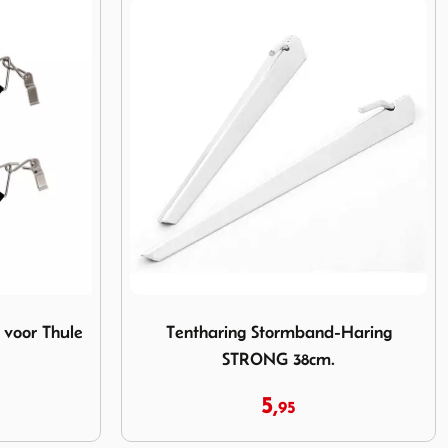
rmband-Haring STRONG 38cm.
Afbeelding Eurotrail Protection Padding
-Haring
Eurotrail Protection Padding
9,
95