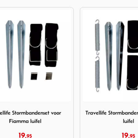
ravellife Stormbandenset voor Fiamma luifel
Afbeelding Travellife Stormb
ife Stormbandenset voor
Travellife Stormbandenset
Fiamma luifel
luifel
19,
19,
95
95