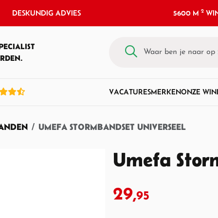
2
DESKUNDIG ADVIES
5600 M
WIN
PECIALIST
RDEN.
VACATURES
MERKEN
ONZE WIN
ANDEN
UMEFA STORMBANDSET UNIVERSEEL
Umefa Storm
29,
95