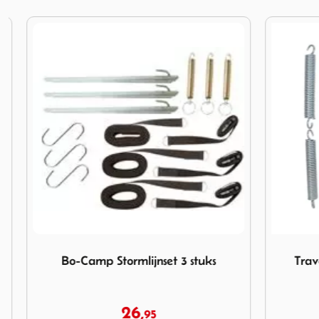
Afbeelding Bo-Camp Stormlijnset 3 stuks
Afbeelding T
Bo-Camp Stormlijnset 3 stuks
Travell
26,
95