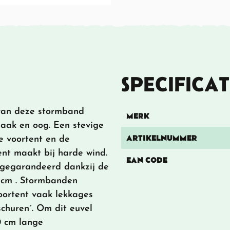
SPECIFICAT
 van deze stormband
MERK
haak en oog. Een stevige
ARTIKELNUMMER
e voortent en de
nt maakt bij harde wind.
EAN CODE
 gegarandeerd dankzij de
 cm . Stormbanden
oortent vaak lekkages
schuren´. Om dit euvel
0 cm lange