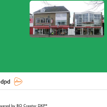
wered by
BO Creator DXP®