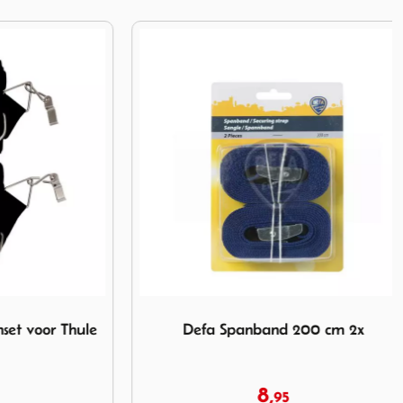
andenset voor Thule luifel
Afbeelding Defa Spanband 200 cm 2x
 voor Thule
Defa Spanband 200 cm 2x
8,
95