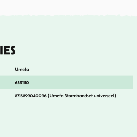
IES
Umefa
6351110
8713899040096 (Umefa Stormbandset universeel)