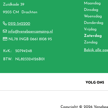
Maandag
Zuidkade 39
Dinsdag
9203 CM Drachten
Woensdag
Donderdag
0512-542200
Vrijdag
info@veneboercamping.nl
Zaterdag
NL78 INGB 0661 8108 95
Zondag
Bekijk alle op
KvK.:
50794248
BTW:
NL823324126B01
VOLG ONS
Copyright © 2026 Venebo