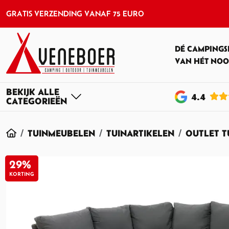
GRATIS VERZENDING VANAF 75 EURO
DÉ CAMPINGS
VAN HÉT NOO
4
.4
HOME
TUINMEUBELEN
TUINARTIKELEN
OUTLET 
29%
KORTING