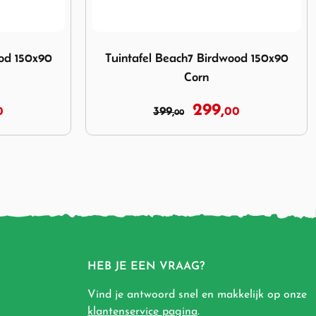
7 Birdwood 150x90 Corn
Afbeelding Loungeset Beach7 Garden Deals
ood 150x90
Loungeset Beach7 Garden Deals
Bandung Left Sunlight
999,
0
1.399,
00
00
HEB JE EEN VRAAG?
Vind je antwoord snel en makkelijk op onze
klantenservice pagina
.