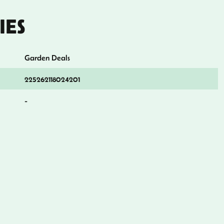
IES
Garden Deals
225262118024201
-