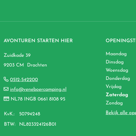
AVONTUREN STARTEN HIER
OPENINGST
Maandag
Zuidkade 39
Dinsdag
9203 CM Drachten
Woensdag
Donderdag
0512-542200
Vrijdag
info@veneboercamping.nl
Zaterdag
NL78 INGB 0661 8108 95
Zondag
Bekijk alle op
KvK.:
50794248
BTW:
NL823324126B01