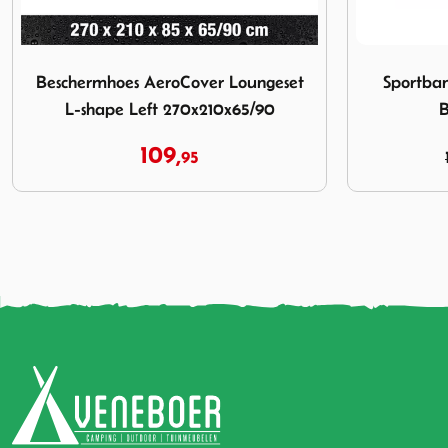
eset L-shape Left 270x210x65/90
Afbeelding Sportbank Beach7 Garden Deals Bandung Sunli
Afbeelding T
Sportbank Beach7 Garden Deals
Tuintafel
Bandung Sunlight
100,
169,
00
00