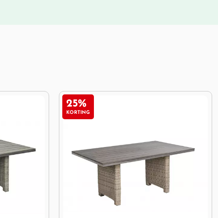
29%
KORTING