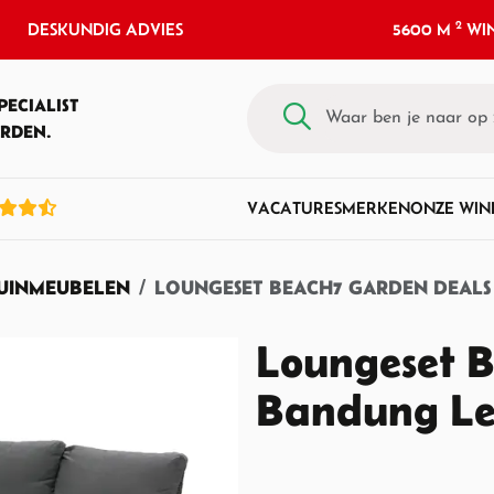
2
DESKUNDIG ADVIES
5600 M
WIN
PECIALIST
RDEN.
VACATURES
MERKEN
ONZE WIN
TUINMEUBELEN
LOUNGESET BEACH7 GARDEN DEAL
Loungeset 
Bandung Le