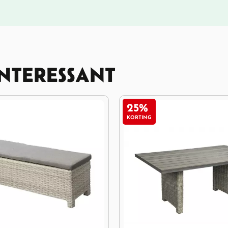
INTERESSANT
25%
KORTING