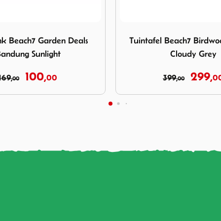
ght
uintafel Beach7 Birdwood 150x90 Cloudy Grey
Afbeelding Tuintafel Beach
 Beach7 Birdwood 150x90
Tuintafel Beach7 Birdw
Cloudy Grey
Corn
299,
299,
399,
00
399,
0
00
00