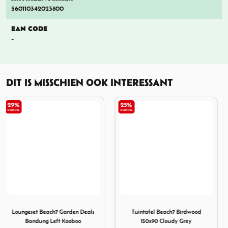
560110342023800
EAN CODE
-
DIT IS MISSCHIEN OOK INTERESSANT
25%
29%
KORTING
KORTING
ight
ch7 Garden Deals Bandung Left Kooboo
Afbeelding Tuintafel Beach7 Birdwood 150x90 Cloudy Grey
Afbeelding Loungeset Beac
Tuintafel Beach7 Birdwood
Loungeset Beach7 Garden Deals
150x90 Cloudy Grey
Bandung Left Sunlight