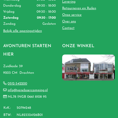
Levering
Donderdag
09:30 - 18:00
Retourneren en Ruilen
Vrijdag
09:30 - 18:00
Onze service
Zaterdag
09:30 - 17:00
Over ons
Zondag
Gesloten
Contact
Bekijk alle openingstijden
AVONTUREN STARTEN
ONZE WINKEL
HIER
Zuidkade 39
9203 CM Drachten
0512-542200
info@veneboercamping.nl
NL78 INGB 0661 8108 95
KvK.:
50794248
BTW:
NL823324126B01