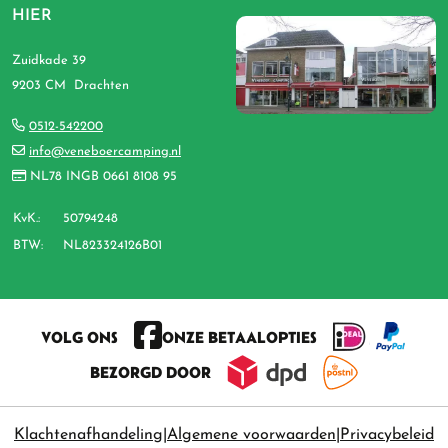
HIER
Zuidkade 39
9203 CM Drachten
0512-542200
info@veneboercamping.nl
NL78 INGB 0661 8108 95
KvK.:
50794248
BTW:
NL823324126B01
VOLG ONS
ONZE BETAALOPTIES
BEZORGD DOOR
Klachtenafhandeling
Algemene voorwaarden
Privacybeleid