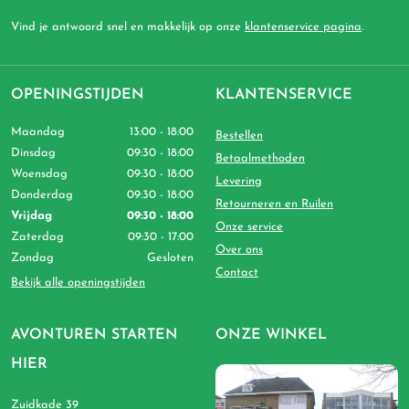
Vind je antwoord snel en makkelijk op onze
klantenservice pagina
.
OPENINGSTIJDEN
KLANTENSERVICE
Maandag
13:00 - 18:00
Bestellen
Dinsdag
09:30 - 18:00
Betaalmethoden
Woensdag
09:30 - 18:00
Levering
Donderdag
09:30 - 18:00
Retourneren en Ruilen
Vrijdag
09:30 - 18:00
Onze service
Zaterdag
09:30 - 17:00
Over ons
Zondag
Gesloten
Contact
Bekijk alle openingstijden
AVONTUREN STARTEN
ONZE WINKEL
HIER
Zuidkade 39