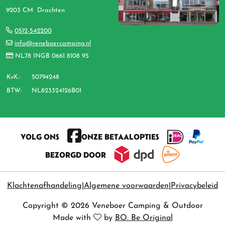
9203 CM Drachten
0512-542200
info@veneboercamping.nl
NL78 INGB 0661 8108 95
KvK.:
50794248
BTW:
NL823324126B01
VOLG ONS
ONZE BETAALOPTIES
BEZORGD DOOR
Klachtenafhandeling
Algemene voorwaarden
Privacybeleid
Copyright © 2026 Veneboer Camping & Outdoor
Made with
by
BO. Be Original