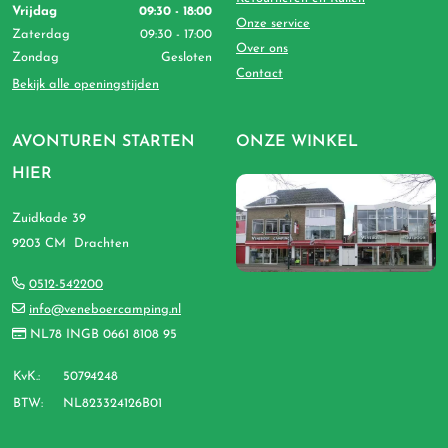
Vrijdag
09:30 - 18:00
Onze service
Zaterdag
09:30 - 17:00
Over ons
Zondag
Gesloten
Contact
Bekijk alle openingstijden
AVONTUREN STARTEN
ONZE WINKEL
HIER
Zuidkade 39
9203 CM Drachten
0512-542200
info@veneboercamping.nl
NL78 INGB 0661 8108 95
KvK.:
50794248
BTW:
NL823324126B01