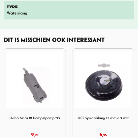
TYPE
Waterslang
DIT IS MISSCHIEN OOK INTERESSANT
 10 Dompelpomp 12V
Afbeelding OCS Spiraalslang 25 mm á 2 mtr
Afbeelding slangklem s
2V
OCS Spiraalslang 25 mm á 2 mtr
slangklem spiraal 25 mm
6,
3,
95
50