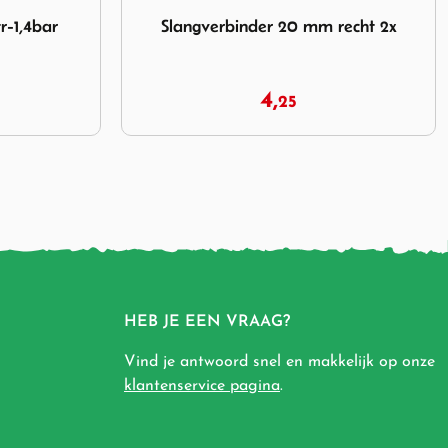
20 mm recht 2x
Afbeelding Haba Maas 15 Dompelpomp 12V
recht 2x
Haba Maas 15 Dompelpomp 12V
14,
95
HEB JE EEN VRAAG?
Vind je antwoord snel en makkelijk op onze
klantenservice pagina
.