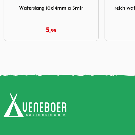
Afbeelding reich waterkraan style 2000 mat nikkel 12v
Afbeelding D
reich waterkraan style 2000 mat
Dompelp
nikkel 12v
42,
95