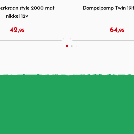
ompelpomp Twin 19ltr-1,4bar
Afbeelding Slangverbinder 
omp Twin 19ltr-1,4bar
Slangverbinder 20 mm 
64,
4,
95
25