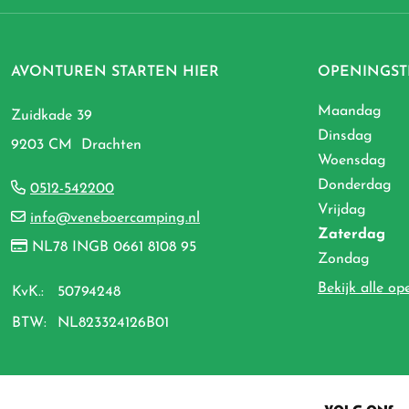
AVONTUREN STARTEN HIER
OPENINGST
Maandag
Zuidkade 39
Dinsdag
9203 CM Drachten
Woensdag
Donderdag
0512-542200
Vrijdag
info@veneboercamping.nl
Zaterdag
NL78 INGB 0661 8108 95
Zondag
Bekijk alle op
KvK.:
50794248
BTW:
NL823324126B01