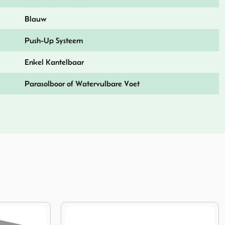
Blauw
Push-Up Systeem
Enkel Kantelbaar
Parasolboor of Watervulbare Voet