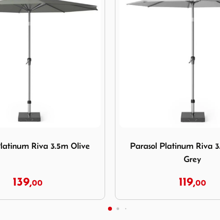
arasol Platinum Riva 3.0m Light Grey
Afbeelding Parasol Platinum
Platinum Riva 3.0m Light
Parasol Platinum Riv
Grey
Anthracite
119,
169,
00
00