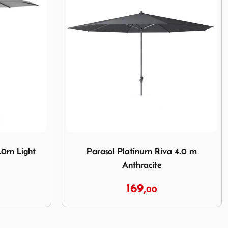
 Riva 4.0 m Anthracite
Afbeelding Parasol Platinum Riva 2,5x2,5m 
a 4.0 m
Parasol Platinum Riva 2,5x2,5m
Olive
109,
00