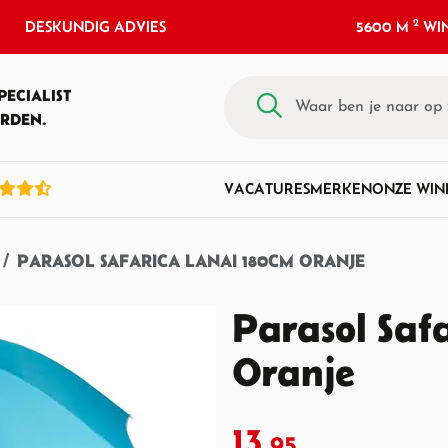
2
DESKUNDIG ADVIES
5600 M
WIN
PECIALIST
RDEN.
VACATURES
MERKEN
ONZE WIN
PARASOL SAFARICA LANAI 180CM ORANJE
Parasol Saf
Oranje
13,
95