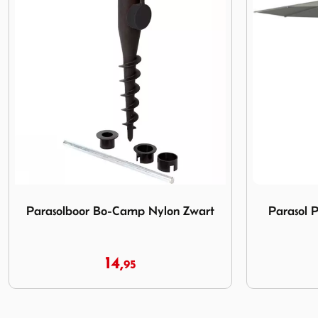
art
Afbeelding Parasol Platinum Riva 3.5m Olive
Afbeelding P
Parasol Platinum Riva 3.5m Olive
Parasol 
139,
00