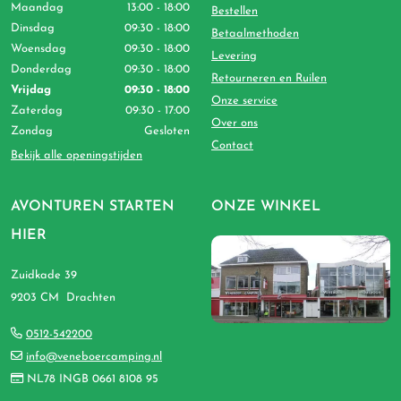
Maandag
13:00 - 18:00
Bestellen
Dinsdag
09:30 - 18:00
Betaalmethoden
Woensdag
09:30 - 18:00
Levering
Donderdag
09:30 - 18:00
Retourneren en Ruilen
Vrijdag
09:30 - 18:00
Onze service
Zaterdag
09:30 - 17:00
Over ons
Zondag
Gesloten
Contact
Bekijk alle openingstijden
AVONTUREN STARTEN
ONZE WINKEL
HIER
Zuidkade 39
9203 CM Drachten
0512-542200
info@veneboercamping.nl
NL78 INGB 0661 8108 95