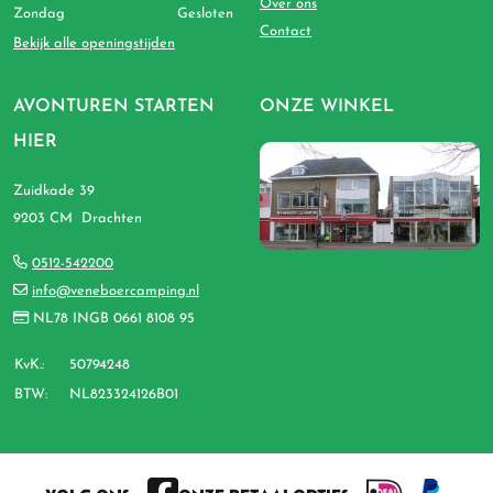
Over ons
Zondag
Gesloten
Contact
Bekijk alle openingstijden
AVONTUREN STARTEN
ONZE WINKEL
HIER
Zuidkade 39
9203 CM Drachten
0512-542200
info@veneboercamping.nl
NL78 INGB 0661 8108 95
KvK.:
50794248
BTW:
NL823324126B01