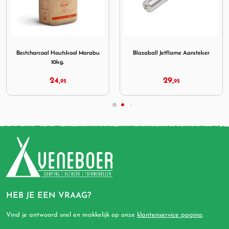
outskool Marabu 10kg.
Afbeelding Blazaball Jetflame Aansteker
Afbeelding The Bastard Tu
Blazaball Jetflame Aansteker
The Bastard Turbo Blower
29,
70,
95
95
HEB JE EEN VRAAG?
Vind je antwoord snel en makkelijk op onze
klantenservice pagina
.