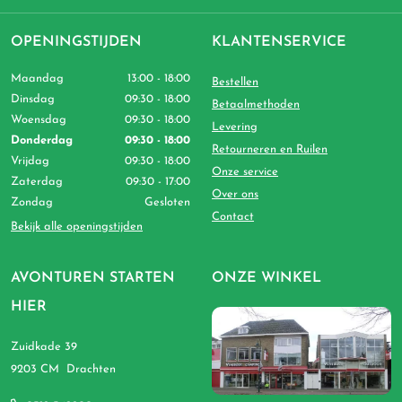
OPENINGSTIJDEN
KLANTENSERVICE
Maandag
13:00 - 18:00
Bestellen
Dinsdag
09:30 - 18:00
Betaalmethoden
Woensdag
09:30 - 18:00
Levering
Donderdag
09:30 - 18:00
Retourneren en Ruilen
Vrijdag
09:30 - 18:00
Onze service
Zaterdag
09:30 - 17:00
Over ons
Zondag
Gesloten
Contact
Bekijk alle openingstijden
AVONTUREN STARTEN
ONZE WINKEL
HIER
Zuidkade 39
9203 CM Drachten