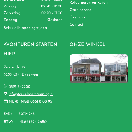
Retourneren en Ruilen
Vrijdag
09:30 - 18:00
Onze service
Zaterdag
09:30 - 17:00
Over ons
Zondag
Gesloten
Contact
Bekijk alle openingstijden
AVONTUREN STARTEN
ONZE WINKEL
HIER
Zuidkade 39
9203 CM Drachten
0512-542200
info@veneboercamping.nl
NL78 INGB 0661 8108 95
KvK.:
50794248
BTW:
NL823324126B01