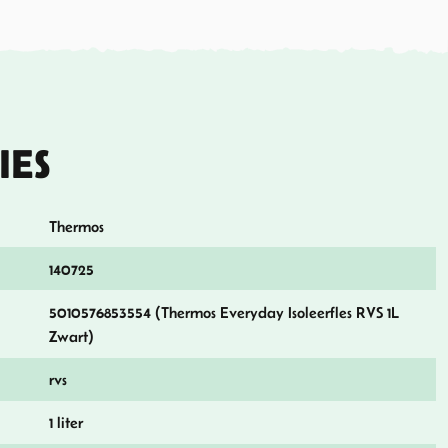
IES
Thermos
140725
5010576853554 (Thermos Everyday Isoleerfles RVS 1L
Zwart)
rvs
1 liter