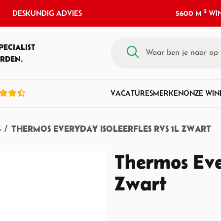
2
DESKUNDIG ADVIES
5600 M
WIN
PECIALIST
RDEN.
VACATURES
MERKEN
ONZE WIN
S
THERMOS EVERYDAY ISOLEERFLES RVS 1L ZWART
Thermos Eve
Zwart