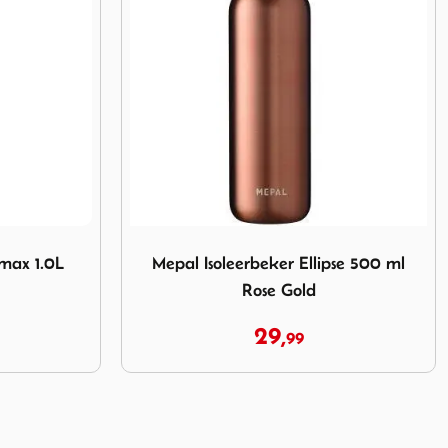
er Ellipse 500 ml Rose Gold
Afbeelding Yeti Rambler 295 ml Tumbler S
pse 500 ml
Yeti Rambler 295 ml Tumbler
Seafoam
25,
00