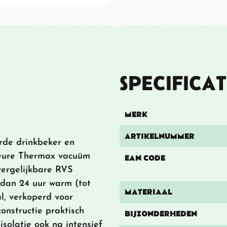
SPECIFICAT
MERK
ARTIKELNUMMER
rde drinkbeker en
ieure Thermax vacuüm
EAN CODE
vergelijkbare RVS
 dan 24 uur warm (tot
MATERIAAL
al, verkoperd voor
constructie praktisch
BIJZONDERHEDEN
solatie ook na intensief