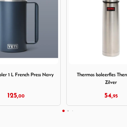
hermos Isoleerfles Thermax 1.0L Zilver
Afbeelding Mepal Isoleerbek
Isoleerfles Thermax 1.0L
Mepal Isoleerbeker Elli
Zilver
Rose Gold
54,
29,
95
99