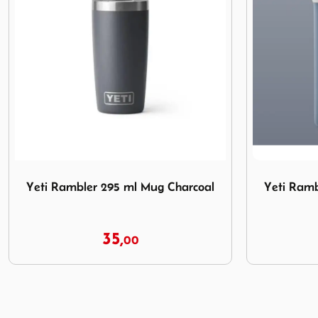
oal
Afbeelding Yeti Rambler 1 L French Press Navy
Afbeelding T
Yeti Rambler 1 L French Press Navy
Thermos 
125,
00