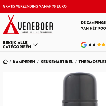
GRATIS VERZENDING VANAF 75 EURO
DÉ CAMPINGS
VAN HÉT NOO
4
.4
HOME
KAMPEREN
KEUKENARTIKEL
THERMOSFLE