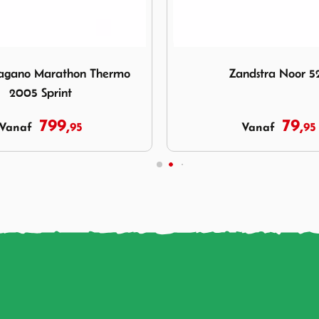
Zandstra Noor 525
Afbeelding Viking Nagano 
andstra Noor 525
Viking Nagano Maratho
79,
549,
95
9
Vanaf
Vanaf