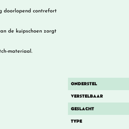
g doorlopend contrefort
van de kuipschoen zorgt
tch-materiaal.
ONDERSTEL
VERSTELBAAR
GESLACHT
TYPE