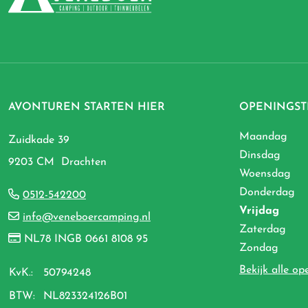
AVONTUREN STARTEN HIER
OPENINGST
Maandag
Zuidkade 39
Dinsdag
9203 CM Drachten
Woensdag
Donderdag
0512-542200
Vrijdag
info@veneboercamping.nl
Zaterdag
NL78 INGB 0661 8108 95
Zondag
Bekijk alle op
KvK.:
50794248
BTW:
NL823324126B01