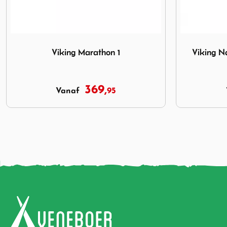
Afbeelding Viking Nagano Marathon Thermo 2005 Sprint
Afbeelding 
Viking Nagano Marathon Thermo
Z
2005 Sprint
799,
95
Vanaf