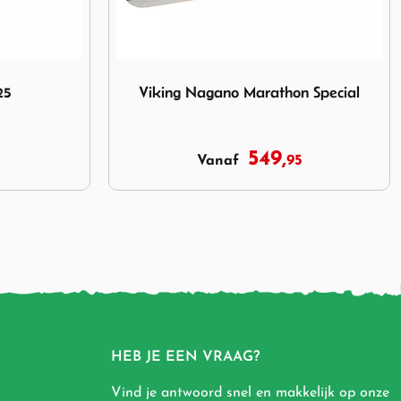
Marathon Special
Afbeelding Viking Silver 2 Eclipse
n Special
Viking Silver 2 Eclipse
699,
5
95
Vanaf
HEB JE EEN VRAAG?
Vind je antwoord snel en makkelijk op onze