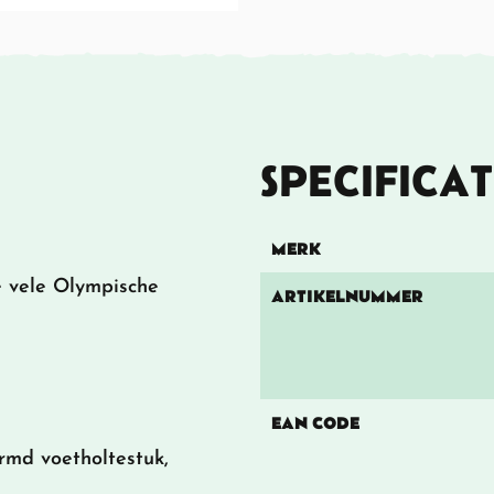
SPECIFICAT
MERK
e vele Olympische
ARTIKELNUMMER
EAN CODE
rmd voetholtestuk,
.