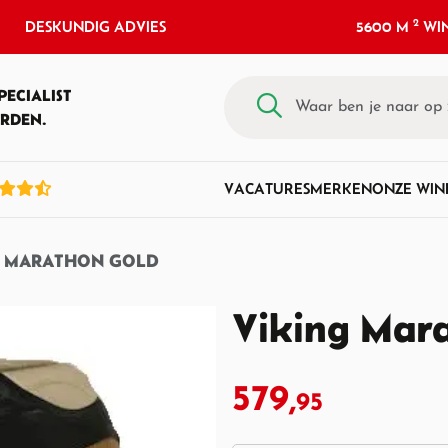
2
DESKUNDIG ADVIES
5600 M
WIN
PECIALIST
RDEN.
VACATURES
MERKEN
ONZE WIN
G MARATHON GOLD
Viking Mar
579,
95