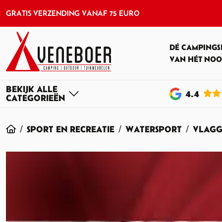
GRATIS VERZENDING VANAF 75 EURO
DÉ CAMPINGS
VAN HÉT NOO
4
.4
HOME
SPORT EN RECREATIE
WATERSPORT
VLAGG