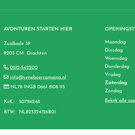
AVONTUREN STARTEN HIER
OPENINGST
Maandag
Zuidkade 39
Dinsdag
9203 CM Drachten
Woensdag
Donderdag
0512-542200
Vrijdag
info@veneboercamping.nl
Zaterdag
NL78 INGB 0661 8108 95
Zondag
Bekijk alle op
KvK.:
50794248
BTW:
NL823324126B01