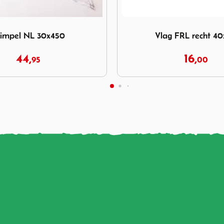
Vlag FRL recht 40x60
Afbeelding Vlag FRL recht
g FRL recht 40x60
Vlag FRL recht 20
16,
159,
00
00