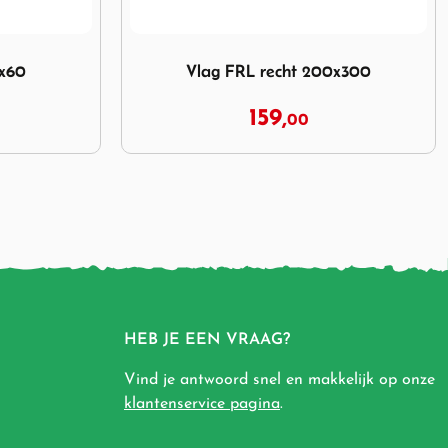
 200x300
Afbeelding Vlag NL recht 30x45
0x300
Vlag NL recht 30x45
5,
95
HEB JE EEN VRAAG?
Vind je antwoord snel en makkelijk op onze
klantenservice pagina
.