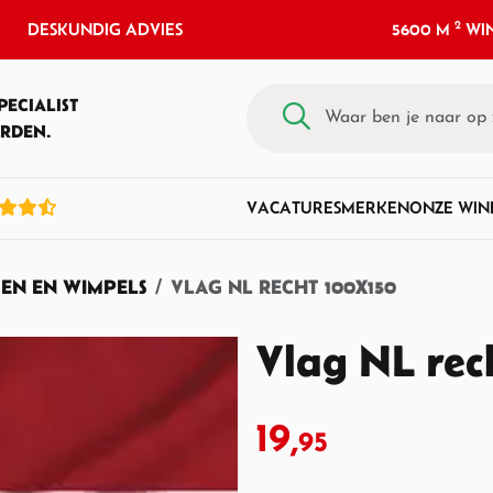
2
DESKUNDIG ADVIES
5600 M
WIN
PECIALIST
RDEN.
VACATURES
MERKEN
ONZE WIN
EN EN WIMPELS
VLAG NL RECHT 100X150
Vlag NL rec
19,
95