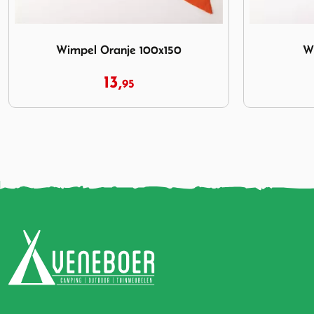
Afbeelding Wimpel NL 30x450
Afbeelding 
Wimpel NL 30x450
Vla
44,
95