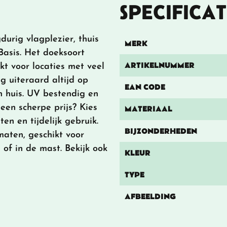
SPECIFICAT
durig vlagplezier, thuis
MERK
Basis. Het doeksoort
ARTIKELNUMMER
kt voor locaties met veel
g uiteraard altijd op
EAN CODE
in huis. UV bestendig en
een scherpe prijs? Kies
MATERIAAL
en en tijdelijk gebruik.
BIJZONDERHEDEN
maten, geschikt voor
 of in de mast. Bekijk ook
KLEUR
TYPE
AFBEELDING