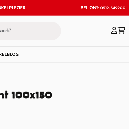
KELPLEZIER
BEL ONS: 0512-542200
KEL
BLOG
ht 100x150