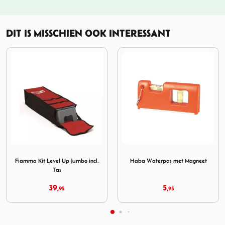
DIT IS MISSCHIEN OOK INTERESSANT
vel Up Jumbo incl. Tas
Afbeelding Haba Waterpas met Magneet
Afbeelding DWS Stabilisat
Haba Waterpas met Magneet
DWS Stabilisatievoeten 4st.
5,
9,
95
95