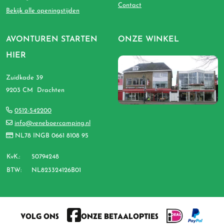
Contact
Bekijk alle openingstijden
AVONTUREN STARTEN
ONZE WINKEL
HIER
Zuidkade 39
9203 CM Drachten
0512-542200
info@veneboercamping.nl
NL78 INGB 0661 8108 95
KvK.:
50794248
BTW:
NL823324126B01
VOLG ONS
ONZE BETAALOPTIES