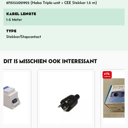
8715133021922 (Haba Triple-unit + CEE Stekker 1.5 m)
KABEL LENGTE
1-5 Meter
TYPE
Stekker/Stopcontact
DIT IS MISSCHIEN OOK INTERESSANT
41%
KORTING
30 - 25W
Afbeelding Haba PVC stekker rand/pen-aarde
Afbeelding Smart Sine Wave 