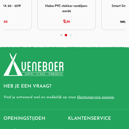
Haba PVC stekker rand/pen-
Smart Sine Wave Inverter
aarde
2,
99,
95
169,
95
00
HEB JE EEN VRAAG?
Vind je antwoord snel en makkelijk op onze
klantenservice pagina
.
OPENINGSTIJDEN
KLANTENSERVICE