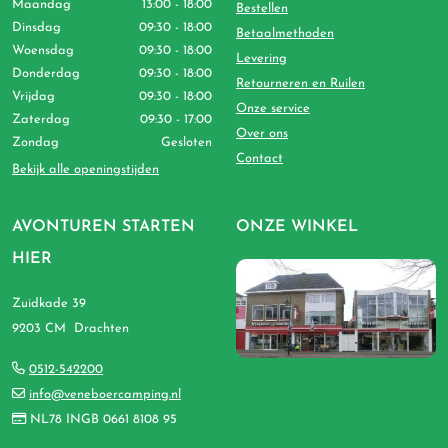
Maandag
13:00 - 18:00
Bestellen
Dinsdag
09:30 - 18:00
Betaalmethoden
Woensdag
09:30 - 18:00
Levering
Donderdag
09:30 - 18:00
Retourneren en Ruilen
Vrijdag
09:30 - 18:00
Onze service
Zaterdag
09:30 - 17:00
Over ons
Zondag
Gesloten
Contact
Bekijk alle openingstijden
AVONTUREN STARTEN
ONZE WINKEL
HIER
Zuidkade 39
9203 CM Drachten
0512-542200
info@veneboercamping.nl
NL78 INGB 0661 8108 95