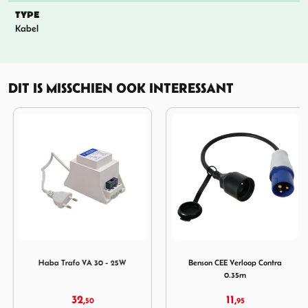
TYPE
Kabel
DIT IS MISSCHIEN OOK INTERESSANT
 wit + raam+ isodoosl
Afbeelding Haba Trafo VA 30 - 25W
Afbeelding Benson CEE Ver
Haba Trafo VA 30 - 25W
Benson CEE Verloop Contra
0.35m
32,
11,
50
95