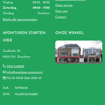
Vrijdag
09:30 - 18:00
Onze service
Zaterdag
09:30 - 17:00
Over ons
Zondag
Gesloten
Contact
Bekijk alle openingstijden
AVONTUREN STARTEN
ONZE WINKEL
HIER
Zuidkade 39
9203 CM Drachten
0512-542200
info@veneboercamping.nl
NL78 INGB 0661 8108 95
KvK.:
50794248
BTW:
NL823324126B01