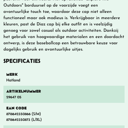
Outdoors" borduursel op de voorzijde voegt een
avontuurlijke touch toe, waardoor deze cap niet alleen
functioneel maar ook modieus is. Verkrijgbaar in meerdere
kleuren, past de Diaz cap bij elke outfit en is veelzijdig
genoeg voor zowel casual als outdoor activiteiten. Dankzij
het gebruik van hoogwaardige materialen en een doordacht
ontwerp, is deze baseballcap een betrouwbare keuze voor
dagelijks gebruik en avontuurlijke uitjes.
SPECIFICATIES
MERK
Hatland
ARTIKELNUMMER
29647 05
EAN CODE
8718642350866 (S/M)
8718642350873 (L/XL)