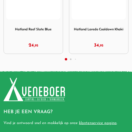
Slate Blue
Afbeelding Hatland Laredo Cooldown Khaki
Afbeelding Hatland Reef 
Hatland Laredo Cooldown Khaki
Hatland Reef Black
34,
24,
95
95
HEB JE EEN VRAAG?
Vind je antwoord snel en makkelijk op onze
klantenservice pagina
.