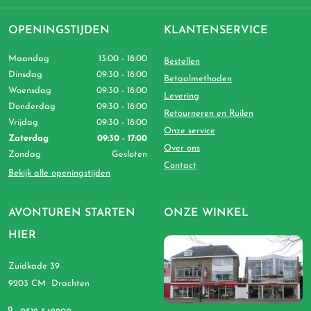
OPENINGSTIJDEN
KLANTENSERVICE
Maandag
13:00 - 18:00
Bestellen
Dinsdag
09:30 - 18:00
Betaalmethoden
Woensdag
09:30 - 18:00
Levering
Donderdag
09:30 - 18:00
Retourneren en Ruilen
Vrijdag
09:30 - 18:00
Onze service
Zaterdag
09:30 - 17:00
Over ons
Zondag
Gesloten
Contact
Bekijk alle openingstijden
AVONTUREN STARTEN
ONZE WINKEL
HIER
Zuidkade 39
9203 CM Drachten