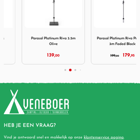
aar Grijs
Afbeelding Parasol Platinum Riva 3.5m Olive
Afbeelding Parasol Platinu
Parasol Platinum Riva 3.5m
Parasol Platinum Riva Premium
Olive
3m Faded Black
139,
179,
00
199,
95
00
HEB JE EEN VRAAG?
Vind je antwoord snel en makkelijk op onze
klantenservice pagina
.