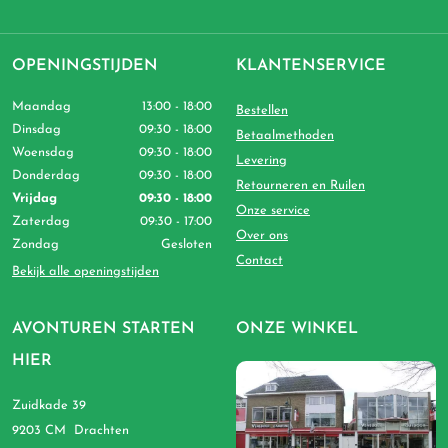
OPENINGSTIJDEN
KLANTENSERVICE
Maandag
13:00 - 18:00
Bestellen
Dinsdag
09:30 - 18:00
Betaalmethoden
Woensdag
09:30 - 18:00
Levering
Donderdag
09:30 - 18:00
Retourneren en Ruilen
Vrijdag
09:30 - 18:00
Onze service
Zaterdag
09:30 - 17:00
Over ons
Zondag
Gesloten
Contact
Bekijk alle openingstijden
AVONTUREN STARTEN
ONZE WINKEL
HIER
Zuidkade 39
9203 CM Drachten