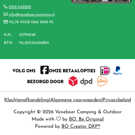
0512-542200
info@veneboercamping.nl
NL78 INGB 0661 8108 95
KvK.:
50794248
BTW:
NL823324126B01
VOLG ONS
ONZE BETAALOPTIES
BEZORGD DOOR
Klachtenafhandeling
Algemene voorwaarden
Privacybeleid
Copyright © 2026 Veneboer Camping & Outdoor
Made with
by
BO. Be Original
Powered by
BO Creator DXP®