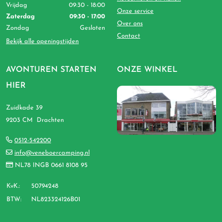
Vrijdag
09:30 - 18:00
Onze service
Zaterdag
09:30 - 17:00
Over ons
Zondag
Gesloten
Contact
Bekijk alle openingstijden
AVONTUREN STARTEN
ONZE WINKEL
HIER
Zuidkade 39
9203 CM Drachten
0512-542200
info@veneboercamping.nl
NL78 INGB 0661 8108 95
KvK.:
50794248
BTW:
NL823324126B01