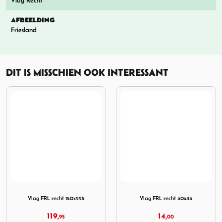
Vlag Recht
AFBEELDING
Friesland
DIT IS MISSCHIEN OOK INTERESSANT
recht 150x225
Afbeelding Vlag FRL recht 30x45
Afbeelding Vlag NL r
Vlag FRL recht 30x45
Vlag NL recht 40x60
14,
8,
00
95