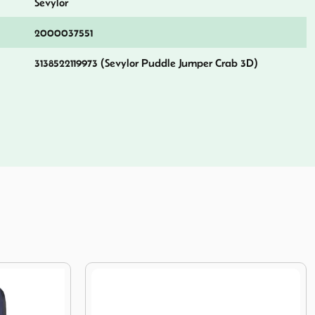
Sevylor
2000037551
3138522119973 (Sevylor Puddle Jumper Crab 3D)