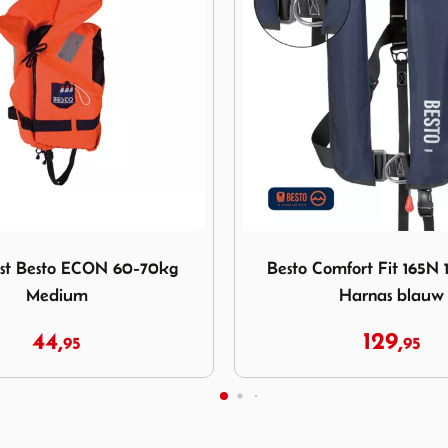
Besto Comfort Fit 165N 180N met Harnas blauw
Afbeelding Sevylor Puddle 
omfort Fit 165N 180N met
Sevylor Puddle Jumper 
Harnas blauw
129,
22,
95
95