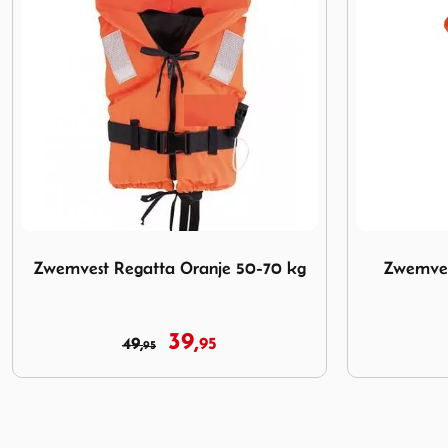
70 kg
Afbeelding Zwemvest Besto ECON 60-70kg Medium
Afbeelding 
Zwemvest Besto ECON 60-70kg
Besto C
Medium
44,
95