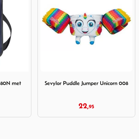
Jumper Unicorn 008
Afbeelding Besto Junior Automatisch redd
Unicorn 008
Besto Junior Automatisch
reddingsvest 165N met Harnas Rood
99,
95