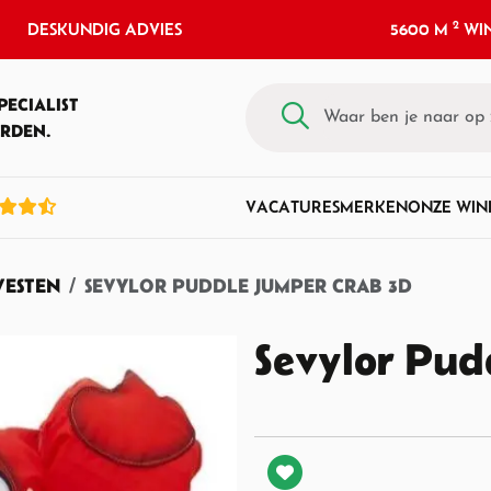
2
DESKUNDIG ADVIES
5600 M
WIN
PECIALIST
RDEN.
VACATURES
MERKEN
ONZE WIN
ESTEN
SEVYLOR PUDDLE JUMPER CRAB 3D
Sevylor Pud