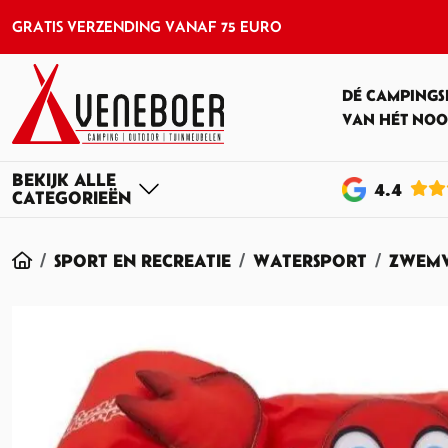
GRATIS VERZENDING VANAF 75 EURO
DÉ CAMPINGS
VAN HÉT NOO
4
.4
HOME
SPORT EN RECREATIE
WATERSPORT
ZWEMV