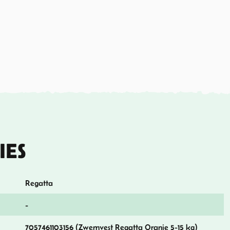
IES
Regatta
-
7057461103156 (Zwemvest Regatta Oranje 5-15 kg)