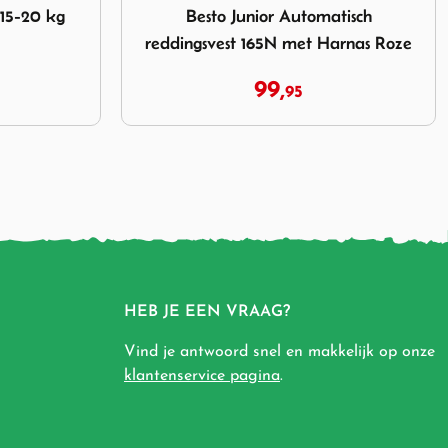
tisch
Zwemvest Besto ECON 15-20 kg
arnas Roze
Toddler Geel
39,
95
HEB JE EEN VRAAG?
Vind je antwoord snel en makkelijk op onze
klantenservice pagina
.