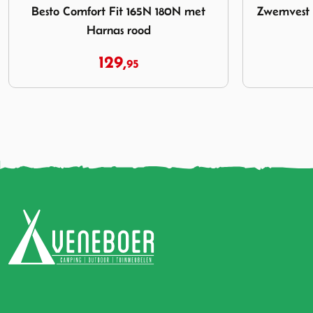
Zwemvest Besto ECON 70++kg Extra
Zwemves
Large
44,
95