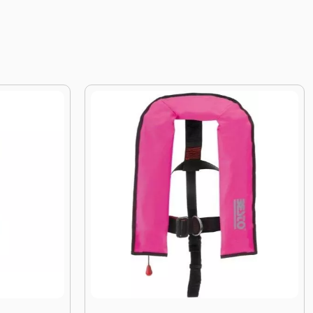
tomatisch reddingsvest 165N met Harnas Roze
Afbeelding Zwemvest Besto ECON 15-20 kg 