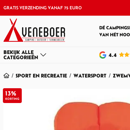
GRATIS VERZENDING VANAF 75 EURO
DÉ CAMPINGS
VAN HÉT NOO
4
.4
HOME
SPORT EN RECREATIE
WATERSPORT
ZWEMV
13%
KORTING