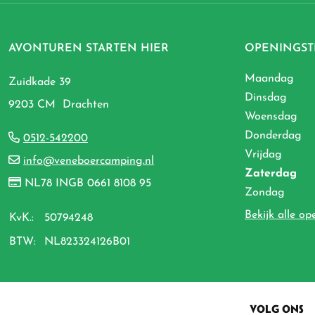
AVONTUREN STARTEN HIER
OPENINGST
Maandag
Zuidkade 39
Dinsdag
9203 CM Drachten
Woensdag
Donderdag
0512-542200
Vrijdag
info@veneboercamping.nl
Zaterdag
NL78 INGB 0661 8108 95
Zondag
Bekijk alle op
KvK.:
50794248
BTW:
NL823324126B01
VOLG ONS