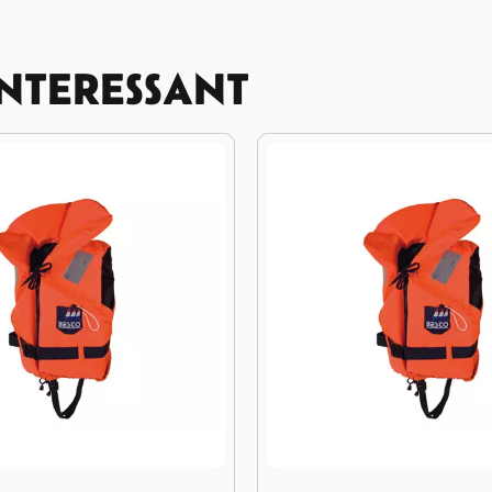
INTERESSANT
Zwemvest Besto ECON 15-20 kg Toddler
Afbeelding Besto Junior Au