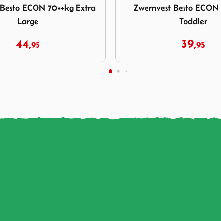
t Besto ECON 15-20 kg
Besto Junior Automa
Toddler
reddingsvest 165N met H
39,
99,
95
95