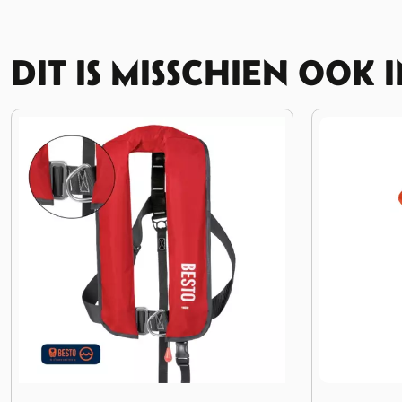
DIT IS MISSCHIEN OOK 
et Harnas rood
Afbeelding Zwemvest Besto ECON 70++kg Extra Large
Afbeelding 