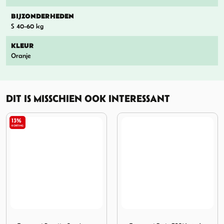
BIJZONDERHEDEN
S 40-60 kg
KLEUR
Oranje
DIT IS MISSCHIEN OOK INTERESSANT
dler
est Regatta Oranje 5-15 kg
Afbeelding Zwemvest Besto ECON 70++kg Extra
Afbeelding Zwemv