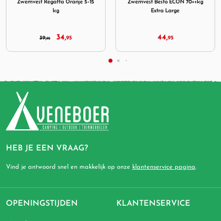
nje 5-15
Zwemvest Besto ECON 70++kg
Zwemvest Besto ECON 
Extra Large
Child Geel
44,
39,
95
95
HEB JE EEN VRAAG?
Vind je antwoord snel en makkelijk op onze
klantenservice pagina
.
OPENINGSTIJDEN
KLANTENSERVICE