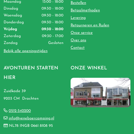
Maandag
13:00 - 18:00
Bestellen
Dinsdag
09:30 - 18:00
Betaalmethoden
Woensdag
09:30 - 18:00
Levering
Donderdag
09:30 - 18:00
Retourneren en Ruilen
Vrijdag
09:30 - 18:00
Onze service
Zaterdag
09:30 - 17:00
Over ons
Zondag
Gesloten
Contact
Bekijk alle openingstijden
AVONTUREN STARTEN
ONZE WINKEL
HIER
Zuidkade 39
9203 CM Drachten
0512-542200
info@veneboercamping.nl
NL78 INGB 0661 8108 95