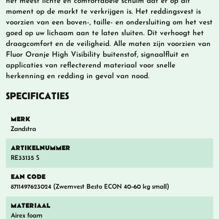
het meest lichte en comfortabele schuim dat er op dit
moment op de markt te verkrijgen is. Het reddingsvest is
voorzien van een boven-, taille- en ondersluiting om het vest
goed op uw lichaam aan te laten sluiten. Dit verhoogt het
draagcomfort en de veiligheid. Alle maten zijn voorzien van
Fluor Oranje High Visibility buitenstof, signaalfluit en
applicaties van reflecterend materiaal voor snelle
herkenning en redding in geval van nood.
SPECIFICATIES
MERK
Zandstra
ARTIKELNUMMER
RE33135 S
EAN CODE
8711497623024 (Zwemvest Besto ECON 40-60 kg small)
MATERIAAL
Airex foam